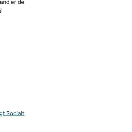
handler de
g
igt Socialt