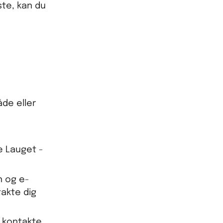
ste, kan du
åde eller
e Lauget -
n og e-
takte dig
t kontakte