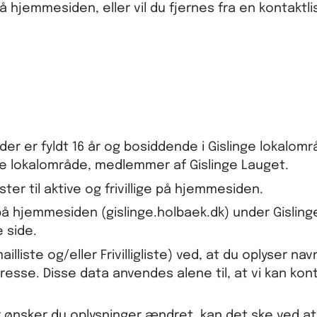
på hjemmesiden, eller vil du fjernes fra en kontaktli
der er fyldt 16 år og bosiddende i Gislinge lokalomr
inge lokalområde, medlemmer af Gislinge Lauget.
ster til aktive og frivillige på hjemmesiden.
på hjemmesiden (gislinge.holbaek.dk) under Gisling
e side.
iste og/eller Frivilligliste) ved, at du oplyser nav
sse. Disse data anvendes alene til, at vi kan kon
ler ønsker du oplysninger ændret, kan det ske ved a